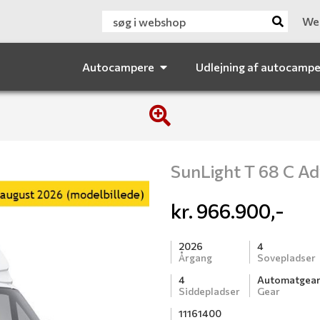
We
Autocampere
Udlejning af autocamp
SunLight T 68 C A
kr.
966.900,-
2026
4
Årgang
Sovepladser
4
Automatgea
Siddepladser
Gear
11161400