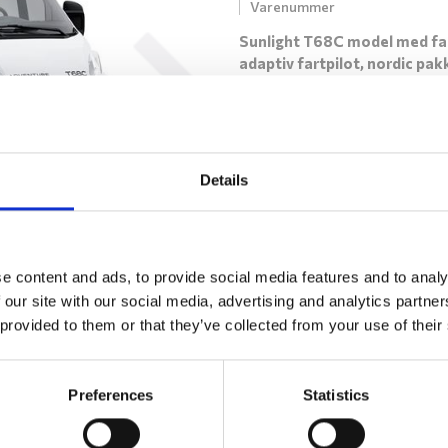
Varenummer
Sunlight T68C model med fa
adaptiv fartpilot, nordic pak
forlygter, sænkeseng
Next
Flot design i en Adventure ud
meget udstyr. Med den populæ
face siddegruppe, enkeltsenge
udtræk til dobbeltseng, stort 
Details
separat toiletrum og brusekab
bl.a. også panoramavindue i f
ambiente belysning, rammevi
tag, 16" alufælge. Andet ekstr
e content and ads, to provide social media features and to analy
LED forlygter, sænkeseng ove
 our site with our social media, advertising and analytics partn
siddegruppe, Nordic pakke, S
 provided to them or that they’ve collected from your use of their
inkl. ACC.
Finansiering
Preferences
Statistics
Udskriv