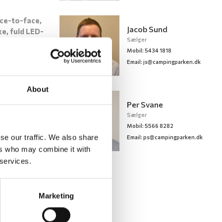
ce-to-face,
Jacob Sund
ke, fuld LED-
Sælger
Mobil: 5434 1818
gave med
Email:
js@campingparken.dk
re face-to-
 i bag med
køle/frys,
About
ine. Du får
Per Svane
ørerhuset,
Sælger
nduer, GFK-
Mobil: 5566 8282
audstyr: Fuld-
se our traffic. We also share
Email:
ps@campingparken.dk
r
ers who may combine it with
afetypakke
 services.
Marketing