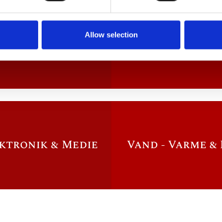
Allow selection
ndretning
Auto Camp
ektronik & Medie
Vand - Varme &