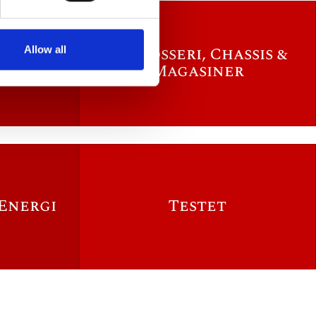
Karrosseri, Chassis &
Allow all
er
Magasiner
 Energi
Testet