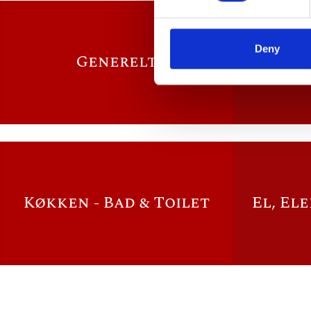
Deny
Generelt
I
Køkken - Bad & Toilet
El, El