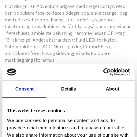
Flot design i en Adventure udgave med meget udstyr. Med
den populære face-to-face siddegruppe, enkeltsenge i bag
med udtræk til dobbeltseng, stort køle/frys, separat
toiletrum og brusekabine. Du får bl.a. også panoramavindue
i førerhuset, ambiente belysning, rammevinduer, GFK-tag,
16" alufælge. Andet ekstraudstyr: Fuld LED-forlygter,
Safetypakke inkl. ACC, Nordicpakke, Combi 6E fyr,
Sortlakeret førerhus og sidevægge i sølv, Foldbare
mørklægning i førerhus.
Finansiering
Kontakt en sælger
Consent
Details
About
Christian Thy Jørgensen
Indehaver / sælger
This website uses cookies
Telefon: 9726 8055
We use cookies to personalise content and ads, to
Mobil: 3073 9830
provide social media features and to analyse our traffic.
cj@campingparken.dk
We also share information about your use of our site with