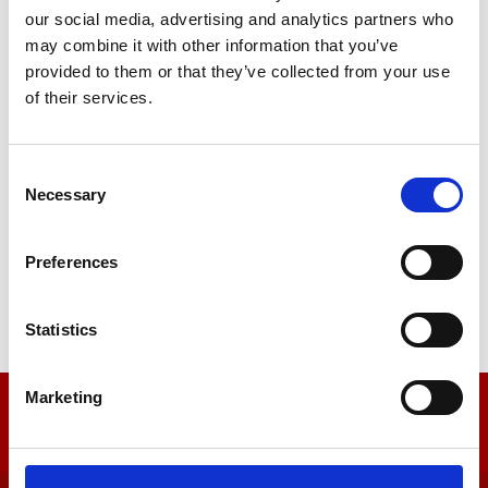
our social media, advertising and analytics partners who
may combine it with other information that you’ve
Jacob Sund
provided to them or that they’ve collected from your use
Sælger
of their services.
Mobil: 5434 1818
js@campingparken.dk
Consent
Necessary
Selection
Per Svane
Sælger
Preferences
Mobil: 5566 8282
ps@campingparken.dk
Statistics
Marketing
Generelt