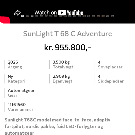
SunLight T 68 C Adventure
kr.
955.800,-
2026
3.500 kg
4
Årgang
Totalvægt
Sovepladser
Ny
2.909 kg
4
Kategori
Egenvægt
Siddepladser
Automatgear
Gear
11161560
Varenummer
Sunlight T68C model med face-to-face, adaptiv
fartpilot, nordic pakke, fuid LED-forlygter og
automatgear