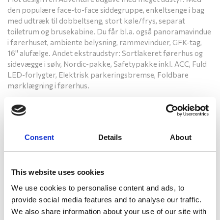
den populære face-to-face siddegruppe, enkeltsenge i bag
med udtræk til dobbeltseng, stort køle/frys, separat
toiletrum og brusekabine. Du får bl.a. også panoramavindue
i førerhuset, ambiente belysning, rammevinduer, GFK-tag,
16" alufælge. Andet ekstraudstyr: Sortlakeret førerhus og
sidevægge i sølv, Nordic-pakke, Safetypakke inkl. ACC, Fuld
LED-forlygter, Elektrisk parkeringsbremse, Foldbare
mørklægning i førerhus.
Finansiering
Kontakt en sælger
Consent
Details
About
Christian Thy Jørgensen
Indehaver / sælger
This website uses cookies
Telefon: 9726 8055
Mobil: 3073 9830
We use cookies to personalise content and ads, to
cj@campingparken.dk
provide social media features and to analyse our traffic.
We also share information about your use of our site with