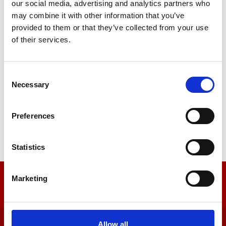
our social media, advertising and analytics partners who
may combine it with other information that you’ve
Jacob Sund
provided to them or that they’ve collected from your use
Sælger
Mobil: 5434 1818
of their services.
js@campingparken.dk
Consent
Necessary
Selection
Per Svane
Sælger
Preferences
Mobil: 5566 8282
ps@campingparken.dk
Statistics
Marketing
Generelt
Allow all