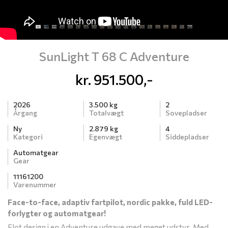
SunLight T 68 C Adventure
kr.
951.500,-
2026
3.500 kg
2
Årgang
Totalvægt
Sovepladser
Ny
2.879 kg
4
Kategori
Egenvægt
Siddepladser
Automatgear
Gear
11161200
Varenummer
Face-to-face, adaptiv fartpilot, nordic pakke, fuld LED-
forlygter og automatgear!
Flot design i en Adventure udgave med meget udstyr. Med