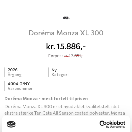
Doréma Monza XL 300
kr.
15.886,-
Førpris:
kr.
17.651,-
2026
Ny
Årgang
Kategori
4004-2/NY
Varenummer
Doréma Monza - mest fortelt til prisen
Doréma Monza XL 300 er et nyudviklet kvalitetstelt i det
ekstra stærke Ten Cate All Season coated polyester. Monza
er et super rejsetelt, der selvfølgelig også kan bruges som
fastliggertelt. Et rigtig stærkt og funktionelt fortelt, nemt at