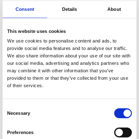
sætte op og kan let vaskes af med lunkent vand og en
svamp. Forteltet har ekstra stærke lynlåse og leveres med
Consent
Details
About
udhængsstænger som standard. Monza-serien er i et
moderne design, og i en flot klassisk farvekombination af
antracit/grå. Gardinerne er i et flot, nyt skandinavisk design.
This website uses cookies
Sidestykker og frontpaneler er nedfældbare og er aftagelige
We use cookies to personalise content and ads, to
med lynlås.
provide social media features and to analyse our traffic.
Finansiering
We also share information about your use of our site with
our social media, advertising and analytics partners who
Kontakt en sælger
may combine it with other information that you’ve
provided to them or that they’ve collected from your use
Christian Thy Jørgensen
of their services.
Indehaver / sælger
Telefon: 9726 8055
Mobil: 3073 9830
Consent
cj@campingparken.dk
Necessary
Selection
Preferences
Jacob Sund