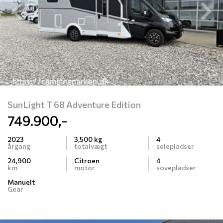
Previous
N
SunLight T 68 Adventure Edition
749.900,-
2023
3,500 kg
4
årgang
totalvægt
selepladser
24,900
Citroen
4
km
motor
sovepladser
Manuelt
Gear