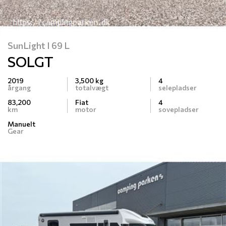
SunLight I 69 L
SOLGT
2019
3,500 kg
4
årgang
totalvægt
selepladser
83,200
Fiat
4
km
motor
sovepladser
Manuelt
Gear