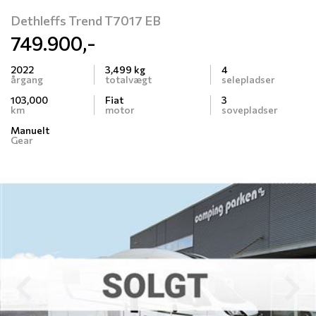
Dethleffs Trend T7017 EB
749.900,-
2022
3,499 kg
4
årgang
totalvægt
selepladser
103,000
Fiat
3
km
motor
sovepladser
Manuelt
Gear
Previous
N