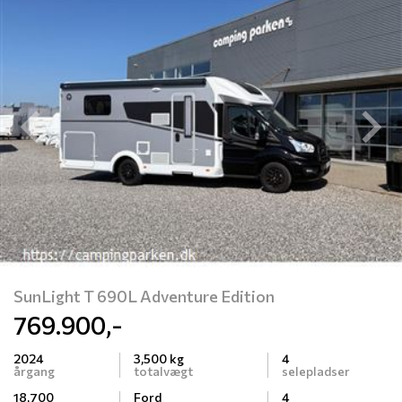
Previous
N
SunLight T 690L Adventure Edition
769.900,-
2024
3,500 kg
4
årgang
totalvægt
selepladser
18,700
Ford
4