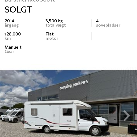
SOLGT
2014
3,500 kg
4
årgang
totalvægt
sovepladser
128,000
Fiat
km
motor
Manuelt
Gear
Previous
N