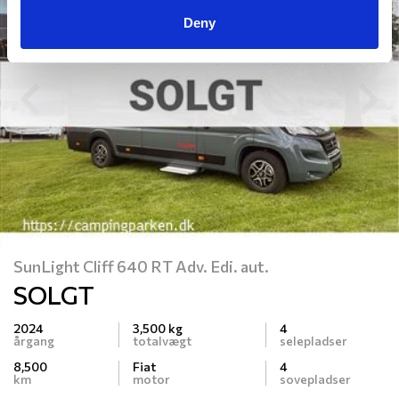
Deny
Previous
N
SunLight Cliff 640 RT Adv. Edi. aut.
SOLGT
2024
3,500 kg
4
årgang
totalvægt
selepladser
8,500
Fiat
4
km
motor
sovepladser