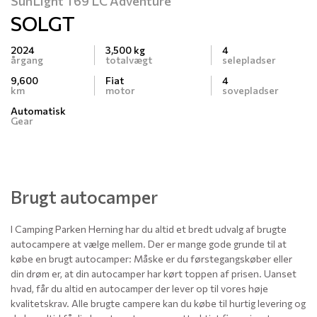
SunLight T69 LC Adventure
SOLGT
2024
3,500 kg
4
årgang
totalvægt
selepladser
9,600
Fiat
4
km
motor
sovepladser
Automatisk
Gear
Brugt autocamper
I Camping Parken Herning har du altid et bredt udvalg af brugte
autocampere at vælge mellem. Der er mange gode grunde til at
købe en brugt autocamper: Måske er du førstegangskøber eller
din drøm er, at din autocamper har kørt toppen af prisen. Uanset
hvad, får du altid en autocamper der lever op til vores høje
kvalitetskrav. Alle brugte campere kan du købe til hurtig levering og