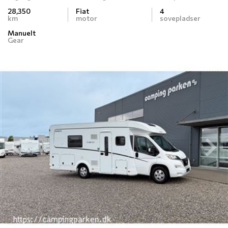
28,350
Fiat
4
km
motor
sovepladser
Manuelt
Gear
Previous
N