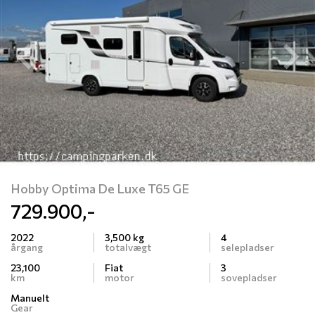
Previous
N
Hobby Optima De Luxe T65 GE
729.900,-
2022
3,500 kg
4
årgang
totalvægt
selepladser
23,100
Fiat
3
km
motor
sovepladser
Manuelt
Gear