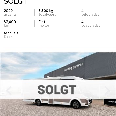
SOLGT
2020
3,500 kg
4
årgang
totalvægt
selepladser
32,400
Fiat
4
km
motor
sovepladser
Manuelt
Gear
Previous
N