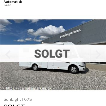
Automatisk
Gear
Previous
N
SunLight I 67S