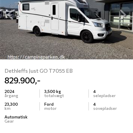
Previous
N
Dethleffs Just GO T7055 EB
829.900,-
2024
3,500 kg
4
årgang
totalvægt
selepladser
23,300
Ford
4
km
motor
sovepladser
Automatisk
Gear