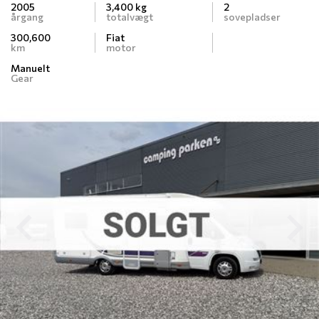
2005
3,400 kg
2
årgang
totalvægt
sovepladser
300,600
Fiat
km
motor
Manuelt
Gear
Previous
N