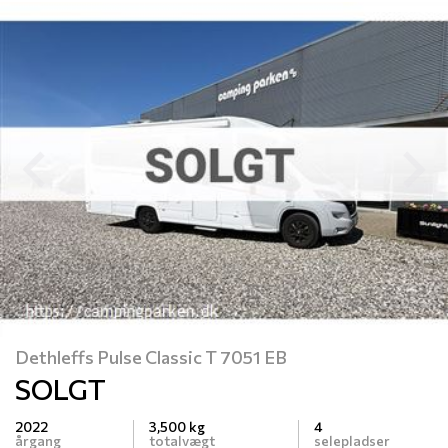
Previous
N
Dethleffs Pulse Classic T 7051 EB
SOLGT
2022
3,500 kg
4
årgang
totalvægt
selepladser