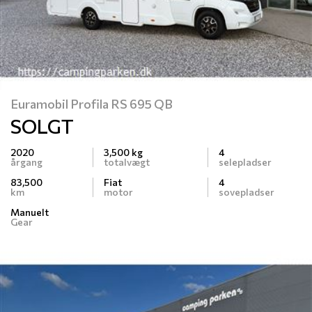
Euramobil Profila RS 695 QB
SOLGT
2020
3,500 kg
4
årgang
totalvægt
selepladser
83,500
Fiat
4
km
motor
sovepladser
Manuelt
Gear