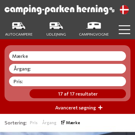
AUTOCAMPERE
UDLEJNING
CAMPINGVOGNE
Årgang:
Pris:
17
af
17
resultater
Avanceret søgning
Sortering:
Pris
Årgang
Mærke