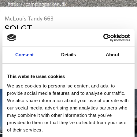
McLouis Tandy 663
SOLGT
2007
3,500 kg
4
årgang
totalvægt
sovepladser
137,500
Fiat
Consent
Details
About
km
motor
Manuelt
Gear
This website uses cookies
We use cookies to personalise content and ads, to
provide social media features and to analyse our traffic.
We also share information about your use of our site with
our social media, advertising and analytics partners who
may combine it with other information that you’ve
provided to them or that they’ve collected from your use
of their services.