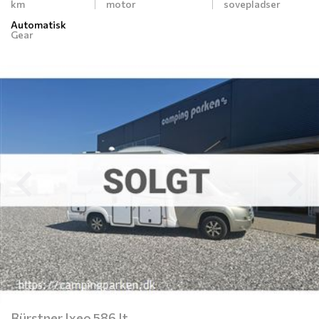
km
motor
sovepladser
Automatisk
Gear
Previous
N
Bürstner Ixeo 586 It