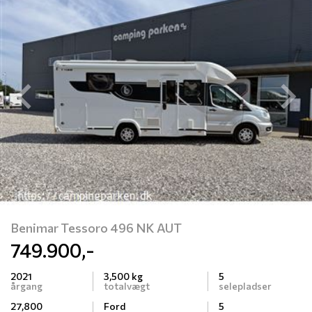
Previous
N
Benimar Tessoro 496 NK AUT
749.900,-
2021
3,500 kg
5
årgang
totalvægt
selepladser
27,800
Ford
5