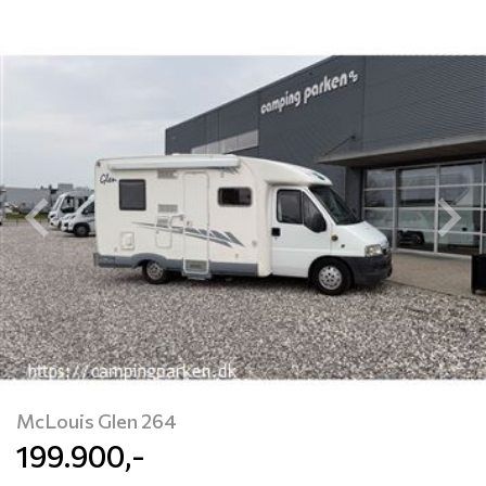
Previous
N
McLouis Glen 264
199.900,-