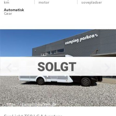
km
motor
sovepladser
Automatisk
Gear
Previous
N