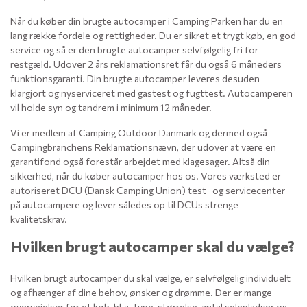
Når du køber din brugte autocamper i Camping Parken har du en
lang række fordele og rettigheder. Du er sikret et trygt køb, en god
service og så er den brugte autocamper selvfølgelig fri for
restgæld. Udover 2 års reklamationsret får du også 6 måneders
funktionsgaranti. Din brugte autocamper leveres desuden
klargjort og nyserviceret med gastest og fugttest. Autocamperen
vil holde syn og tandrem i minimum 12 måneder.
Vi er medlem af Camping Outdoor Danmark og dermed også
Campingbranchens Reklamationsnævn, der udover at være en
garantifond også forestår arbejdet med klagesager. Altså din
sikkerhed, når du køber autocamper hos os. Vores værksted er
autoriseret DCU (Dansk Camping Union) test- og servicecenter
på autocampere og lever således op til DCUs strenge
kvalitetskrav.
Hvilken brugt autocamper skal du vælge?
Hvilken brugt autocamper du skal vælge, er selvfølgelig individuelt
og afhænger af dine behov, ønsker og drømme. Der er mange
overvejelser før et køb, bl.a. type, størrelse, antal selepladser og