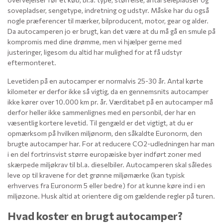
sovepladser, sengetype, indretning og udstyr. Måske har du også
nogle præferencer til mærker, bilproducent, motor, gear og alder.
Da autocamperen jo er brugt, kan det være at du må gå en smule på
kompromis med dine drømme, men vi hjælper gerne med
justeringer, ligesom du altid har mulighed for at få udstyr
eftermonteret.
Levetiden på en autocamper er normalvis 25-30 år. Antal kørte
kilometer er derfor ikke så vigtig, da en gennemsnits autocamper
ikke kører over 10.000 km pr. år. Værditabet på en autocamper må
derfor heller ikke sammenlignes med en personbil, der har en
væsentlig kortere levetid. Til gengæld er det vigtigt, at du er
opmærksom på hvilken miljønorm, den såkaldte Euronorm, den
brugte autocamper har. For at reducere CO2-udledningen har man
i en del fortrinsvist større europæiske byer indført zoner med
skærpede miljøkrav til bl.a. dieselbiler. Autocamperen skal således
leve op til kravene for det grønne miljømærke (kan typisk
erhverves fra Euronorm 5 eller bedre) for at kunne køre ind i en
miljøzone. Husk altid at orientere dig om gældende regler på turen.
Hvad koster en brugt autocamper?