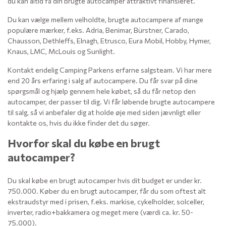
du kan altid få din brugte autocamper attraktivt finansieret.
Du kan vælge mellem velholdte, brugte autocampere af mange
populære mærker, f.eks. Adria, Benimar, Bürstner, Carado,
Chausson, Dethleffs, Elnagh, Etrusco, Eura Mobil, Hobby, Hymer,
Knaus, LMC, McLouis og Sunlight.
Kontakt endelig Camping Parkens erfarne salgsteam. Vi har mere
end 20 års erfaring i salg af autocampere. Du får svar på dine
spørgsmål og hjælp gennem hele købet, så du får netop den
autocamper, der passer til dig. Vi får løbende brugte autocampere
til salg, så vi anbefaler dig at holde øje med siden jævnligt eller
kontakte os, hvis du ikke finder det du søger.
Hvorfor skal du købe en brugt
autocamper?
Du skal købe en brugt autocamper hvis dit budget er under kr.
750.000. Køber du en brugt autocamper, får du som oftest alt
ekstraudstyr med i prisen, f.eks. markise, cykelholder, solceller,
inverter, radio+bakkamera og meget mere (værdi ca. kr. 50-
75.000).