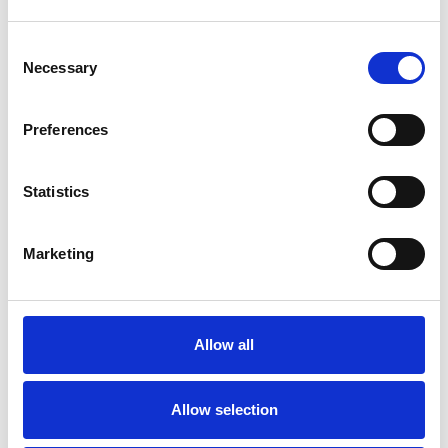
Consent
Necessary
Selection
360 grader indvendigt
Preferences
Billedgalleri
Statistics
Prisliste
Marketing
Producentens hjemmeside
Konfigurationsmuligheder
Allow all
Allow selection