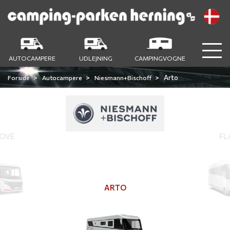
AUTOCAMPERE
UDLEJNING
CAMPINGVOGNE
Arto
Forside
Autocampere
Niesmann+Bischoff
OVE
FL
ARTO