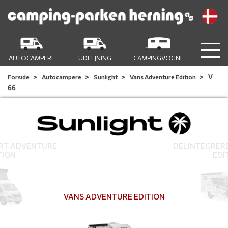
AUTOCAMPERE
UDLEJNING
CAMPINGVOGNE
V
Forside
Autocampere
Sunlight
Vans Adventure Edition
66
RT ADVENTURE
DELINTEGRER
TION
EDI
VANS ADVENTURE EDITION