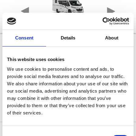
Consent
Details
About
V 66
Længde
665 cm
This website uses cookies
Bredde
214 cm
We use cookies to personalise content and ads, to
Højde
provide social media features and to analyse our traffic.
274 cm
We also share information about your use of our site with
Sovepladser max
2
our social media, advertising and analytics partners who
lvægt
Teknisk tilladt totalvægt
may combine it with other information that you’ve
.650 kg)
3.500 kg (tilkøb 3.650 kg)
provided to them or that they’ve collected from your use
of their services.
Consent