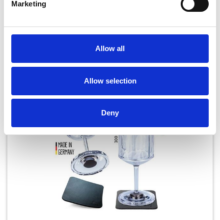
På fjernlager, 2-4 dages lev
Marketing
399,00
DKK
Allow all
LÆG I KURV
Allow selection
Deny