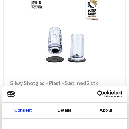
Silwy Shotglas - Plast - Sæt med 2 stk
På fjernlager, 2-4 dages lev
Consent
Details
About
219,00
DKK