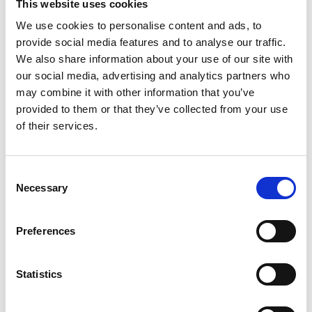
This website uses cookies
LÆG I KURV
We use cookies to personalise content and ads, to
provide social media features and to analyse our traffic.
We also share information about your use of our site with
our social media, advertising and analytics partners who
may combine it with other information that you’ve
provided to them or that they’ve collected from your use
of their services.
Consent
Necessary
Selection
Preferences
Silwy Tumbler - Plast - Sæt med 2 stk
Statistics