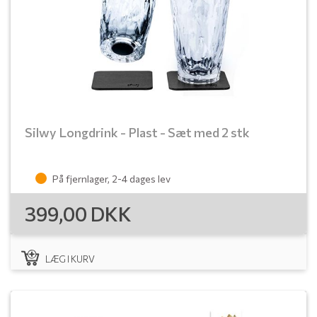
Silwy Longdrink - Plast - Sæt med 2 stk
På fjernlager, 2-4 dages lev
399,00
DKK
LÆG I KURV