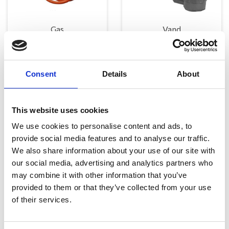
Gas
Vand
Consent
Details
About
This website uses cookies
We use cookies to personalise content and ads, to
provide social media features and to analyse our traffic.
Varme
We also share information about your use of our site with
our social media, advertising and analytics partners who
may combine it with other information that you’ve
"Det kolde nord"
provided to them or that they’ve collected from your use
of their services.
Vi bor i det ”kolde nord”, og derfor er det heller ikke helt ligegyldigt
hvilket varmesystem man har. Vi er forhandlere af bl.a. Alde, Truma
og Kronings, som alle er mærker der står for høj kvalitet. Til