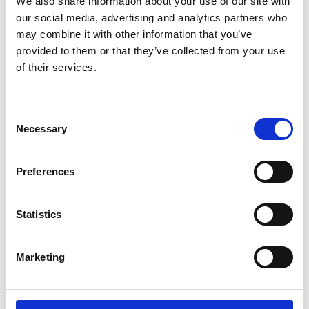
We also share information about your use of our site with
our social media, advertising and analytics partners who
may combine it with other information that you’ve
provided to them or that they’ve collected from your use
of their services.
Opbevaringstelte
Tilbehør
Consent
Necessary
Selection
Preferences
Statistics
Reservedele og
Peggy Peg skruepløkker
Marketing
Vedligehold