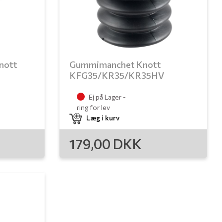
nott
Gummimanchet Knott
KFG35/KR35/KR35HV
Ej på Lager -
ring for lev
Læg i kurv
179,00
DKK