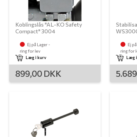
Koblingslås "AL-KO Safety
Stabilis
Compact" 3004
WS300
Ej på Lager -
Ej på
ring for lev
ring for 
Læg i kurv
Læg i
899,00
DKK
5.68