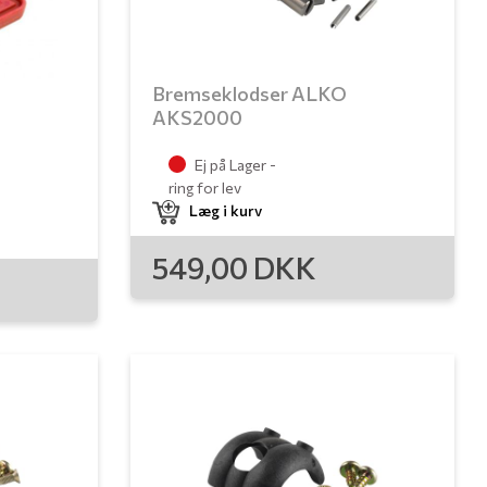
Bremseklodser ALKO
AKS2000
Ej på Lager -
ring for lev
Læg i kurv
549,00
DKK