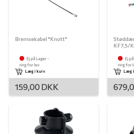
Bremsekabel "Knott"
Støddæm
KF7,5/
Ej på Lager -
Ej på
ring for lev
ring for 
Læg i kurv
Læg i
159,00
DKK
679,