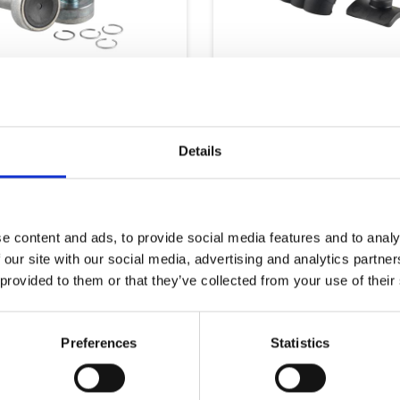
klodser ALKO AKS
Bremseklodser ALKO
2004
Details
 Lager -
Ej på Lager -
lev
ring for lev
 kurv
Læg i kurv
00
DKK
399,00
DKK
e content and ads, to provide social media features and to analy
 our site with our social media, advertising and analytics partn
 provided to them or that they’ve collected from your use of their
Preferences
Statistics