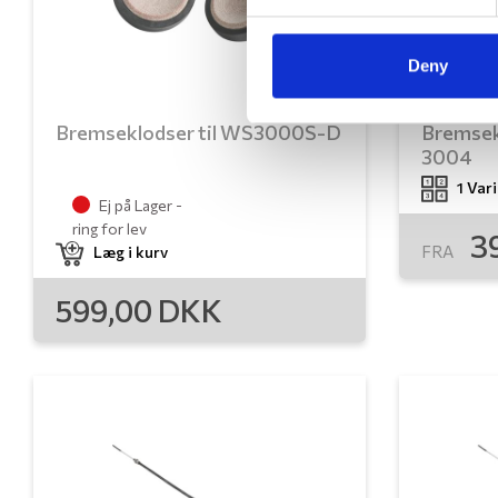
Deny
Bremseklodser til WS3000S-D
Bremse
3004
1 Var
Ej på Lager -
ring for lev
3
FRA
Læg i kurv
599,00
DKK