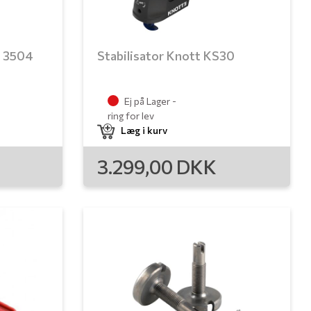
S 3504
Stabilisator Knott KS30
Ej på Lager -
ring for lev
Læg i kurv
3.299,00
DKK