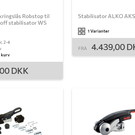
kringslås Robstop til
Stabilisator ALKO AK
ff stabilisator WS
1 Varianter
r, 2-4
4.439,00
D
FRA
v
 kurv
,00
DKK