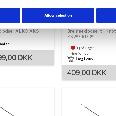
Allow selection
klodser ALKO AKS
Bremseklodser til Kno
KS25/30/35
ianter
Ej på Lager -
ring for lev
99,00
DKK
Læg i kurv
409,00
DKK