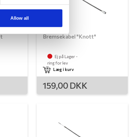
Allow all
tt
Bremsekabel "Knott"
Ej på Lager -
ring for lev
Læg i kurv
159,00
DKK