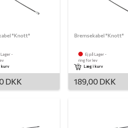
abel "Knott"
Bremsekabel "Knott"
 Lager -
Ej på Lager -
lev
ring for lev
 kurv
Læg i kurv
00
DKK
189,00
DKK