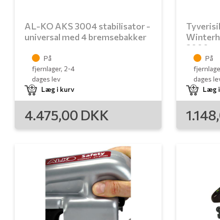
AL-KO AKS 3004 stabilisator -
Tyverisi
universal med 4 bremsebakker
Winterho
3000
På
På
fjernlager, 2-4
fjernlage
dages lev
dages le
Læg i kurv
Læg i
4.475,00
DKK
1.148