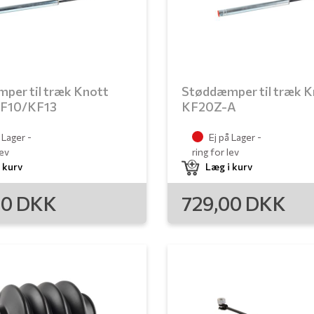
per til træk Knott
Støddæmper til træk K
KF10/KF13
KF20Z-A
 Lager -
Ej på Lager -
lev
ring for lev
 kurv
Læg i kurv
00
DKK
729,00
DKK