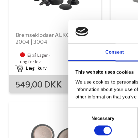
Bremseklodser ALKO AKS
Bremse
2004 | 3004
1300
Consent
Ej på Lager -
Ej på
ring for lev
ring for 
Læg i kurv
Læg i
This website uses cookies
549,00
DKK
549,
We use cookies to personalis
information about your use of
other information that you’ve
Consent
Necessary
Selection