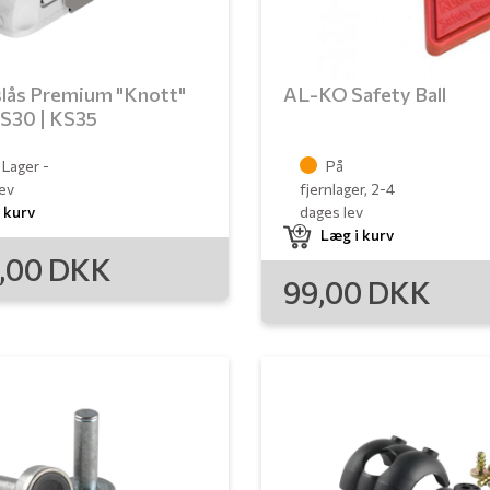
slås Premium "Knott"
AL-KO Safety Ball
KS30 | KS35
 Lager -
På
lev
fjernlager, 2-4
 kurv
dages lev
Læg i kurv
9,00
DKK
99,00
DKK