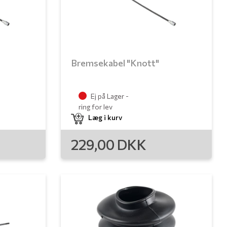
Bremsekabel "Knott"
Ej på Lager -
ring for lev
Læg i kurv
229,00
DKK