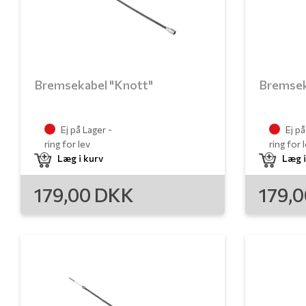
Bremsekabel "Knott"
Bremsek
Ej på Lager -
Ej på
ring for lev
ring for 
Læg i kurv
Læg i
179,00
DKK
179,