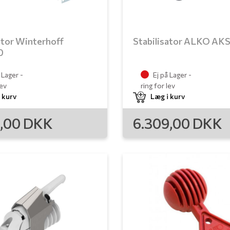
ator Winterhoff
Stabilisator ALKO AK
0
 Lager -
Ej på Lager -
lev
ring for lev
 kurv
Læg i kurv
9,00
DKK
6.309,00
DKK