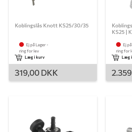
Koblingslås Knott KS25/30/35
Kobling
KS25 | 
Ej på Lager -
Ej på
ring for lev
ring for 
Læg i kurv
Læg i
319,00
DKK
2.35