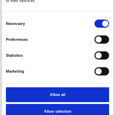
of their services.
Consent
Necessary
Selection
Preferences
Toilet
Autocampere - tilbehør
Statistics
Marketing
Allow all
Rengøring og plejeartikler
Gas, vand og varme
Allow selection