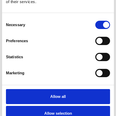
of their services.
Consent
Necessary
Selection
Preferences
Toilet
Autocampere - tilbehør
Statistics
Marketing
Allow all
Rengøring og plejeartikler
Gas, vand og varme
Allow selection