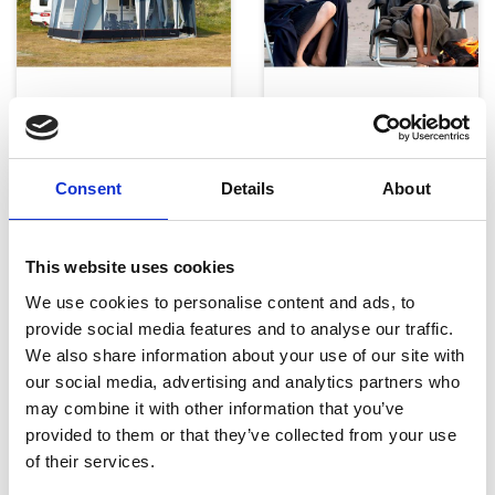
Telte, markiser og tilbehør
Campingmøbler
Consent
Details
About
This website uses cookies
We use cookies to personalise content and ads, to
provide social media features and to analyse our traffic.
We also share information about your use of our site with
Køkken og Husholdning
Grill
our social media, advertising and analytics partners who
may combine it with other information that you’ve
provided to them or that they’ve collected from your use
of their services.