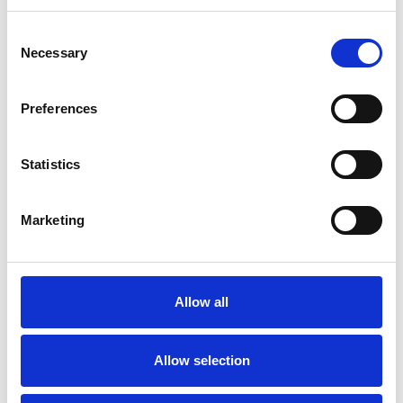
Consent
Necessary
Selection
Toilet
Autocampere - tilbehør
Preferences
Statistics
Marketing
Rengøring og plejeartikler
Gas, vand og varme
Allow all
Allow selection