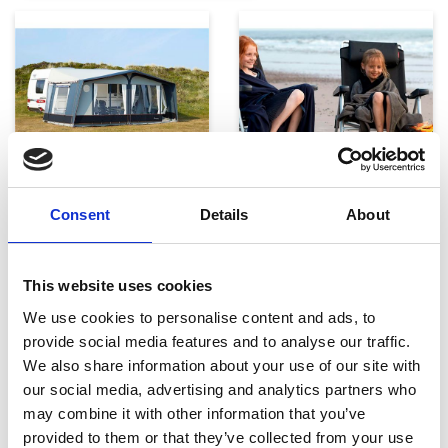
Telte, markiser og tilbehør
Campingmøbler
Consent
Details
About
This website uses cookies
We use cookies to personalise content and ads, to
provide social media features and to analyse our traffic.
We also share information about your use of our site with
our social media, advertising and analytics partners who
Køkken og Husholdning
Grill
may combine it with other information that you’ve
provided to them or that they’ve collected from your use