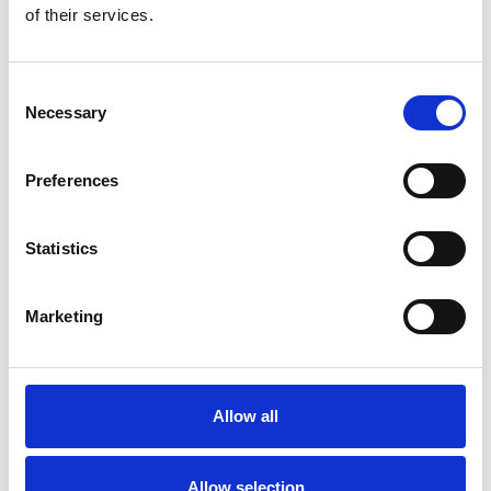
of their services.
Consent
Necessary
Selection
Preferences
Toilet
Autocampere - tilbehør
Statistics
Marketing
Allow all
Rengøring og plejeartikler
Gas, vand og varme
Allow selection