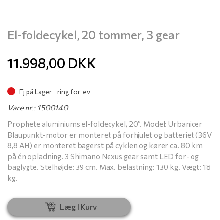
El-foldecykel, 20 tommer, 3 gear
11.998,00
DKK
Ej på Lager - ring for lev
Vare nr.: 1500140
Prophete aluminiums el-foldecykel, 20”. Model: Urbanicer
Blaupunkt-motor er monteret på forhjulet og batteriet (36V
8,8 AH) er monteret bagerst på cyklen og kører ca. 80 km
på én opladning. 3 Shimano Nexus gear samt LED for- og
baglygte. Stelhøjde: 39 cm. Max. belastning: 130 kg. Vægt: 18
kg.
Læg I Kurv