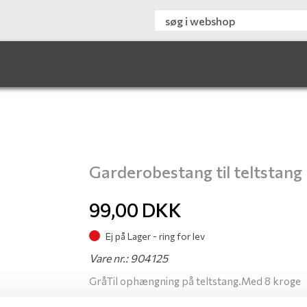
Garderobestang til teltstang
99,00
DKK
Ej på Lager - ring for lev
Vare nr.: 904125
GråTil ophængning på teltstang.Med 8 kroge