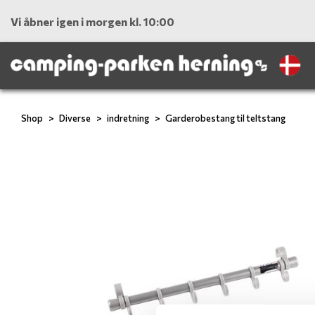
Vi åbner igen i morgen kl. 10:00
Shop
Diverse
indretning
Garderobestang til teltstang