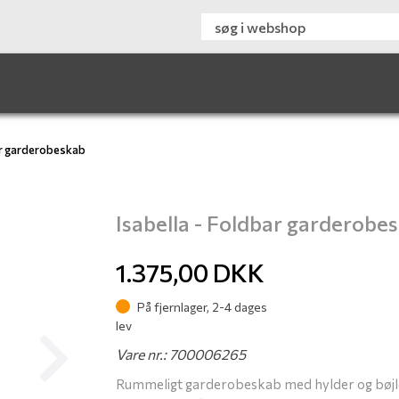
ar garderobeskab
Isabella - Foldbar garderobe
1.375,00
DKK
På fjernlager, 2-4 dages
lev
Vare nr.: 700006265
Next
Rummeligt garderobeskab med hylder og bøjl