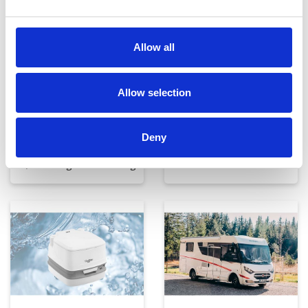
Telte, markiser og tilbehør
Campingmøbler
Allow all
Allow selection
Deny
Køkken og Husholdning
Grill