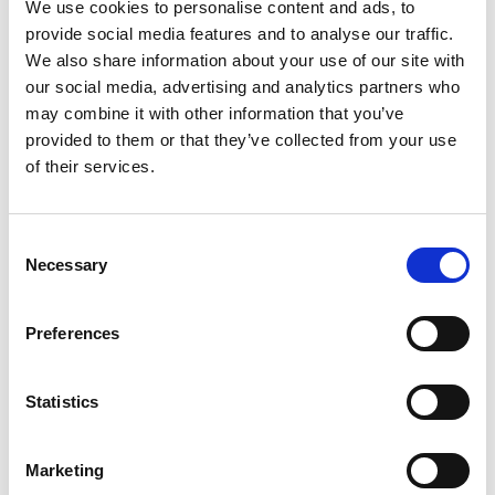
We use cookies to personalise content and ads, to
provide social media features and to analyse our traffic.
We also share information about your use of our site with
På fjernlager, 2-4 dages lev
our social media, advertising and analytics partners who
Læg i kurv
may combine it with other information that you’ve
299,00
DKK
provided to them or that they’ve collected from your use
of their services.
Consent
Necessary
Selection
Preferences
Statistics
Marketing