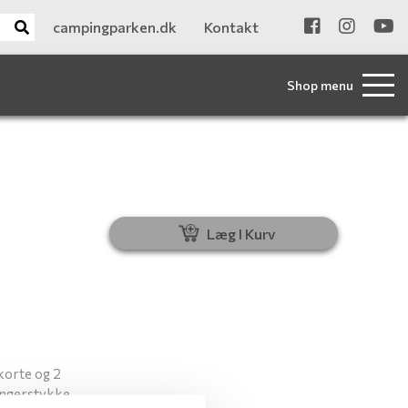
campingparken.dk
Kontakt
Shop menu
Læg I Kurv
korte og 2
længerstykke