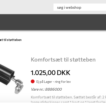
t til støtteben
Komfortsæt til støtteben
1.025,00
DKK
Ej på Lager - ring for lev
Vare nr.: 8886000
Komfortsæt til støtteben. Sættet består af: 2 
lange glideskinner samt 1 kort og 1 langt for