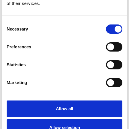
of their services.
Consent
Necessary
Selection
Preferences
Toilet
Autocampere - tilbehør
Statistics
Marketing
Allow all
Rengøring og plejeartikler
Gas, vand og varme
Allow selection