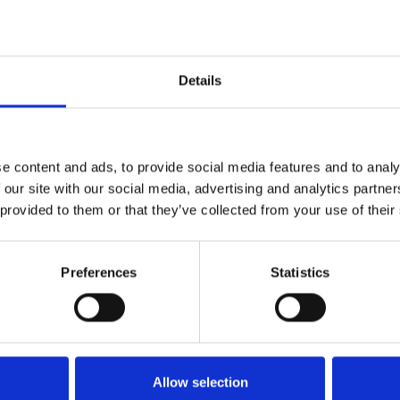
- Til S 3002 og S 3004
- Pris pr. lb. meter
Details
e content and ads, to provide social media features and to analy
 our site with our social media, advertising and analytics partn
 provided to them or that they’ve collected from your use of their
Preferences
Statistics
Køkken og Husholdning
Grill
Allow selection