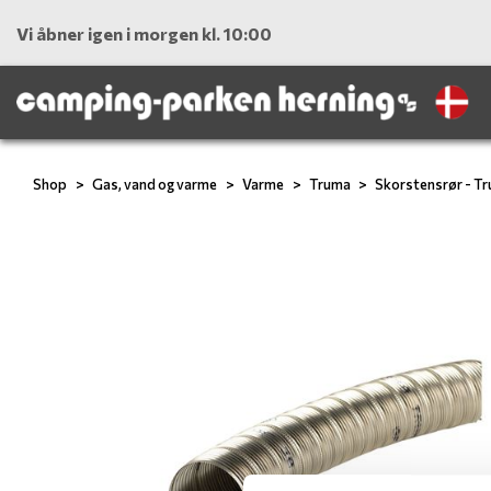
Vi åbner igen i morgen kl. 10:00
Shop
Gas, vand og varme
Varme
Truma
Skorstensrør - Tr