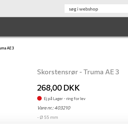
uma AE 3
Skorstensrør - Truma AE 3
268,00
DKK
Ej på Lager - ring for lev
Vare nr.: 403210
- Ø 55 mm