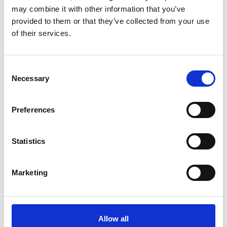
may combine it with other information that you’ve
provided to them or that they’ve collected from your use
of their services.
Køkken og Husholdning
Grill
Consent
Necessary
Selection
Preferences
Statistics
Toilet
Autocampere - tilbehør
Marketing
Allow all