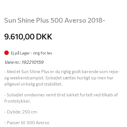
Sun Shine Plus 500 Averso 2018-
9.610,00
DKK
Ej på Lager - ring for lev
Vare nr.: 192210159
- Med et Sun Shine Plus er du rigtig godt kørende som rejse-
og weekendcampist. Solsejlet sættes hurtigt op men har
alligevel virkelig god stabilitet.
- Solsejlet omdannes nemt til et lukket fortelt ved tilkøb af
frontstykker.
- Dybde: 250 cm
- Passer til: 500 Averso