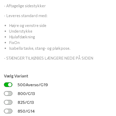
- Aftagelige sidestykker
- Leveres standard med:
Højre og venstre side
Understykke
Hjul­afdækning
FixOn
Isabella taske, stang- og pløkpose.
- STÆNGER TILKØBES LÆNGERE NEDE PÅ SIDEN
Vælg Variant
500Averso/G19
800/G13
825/G13
850/G14