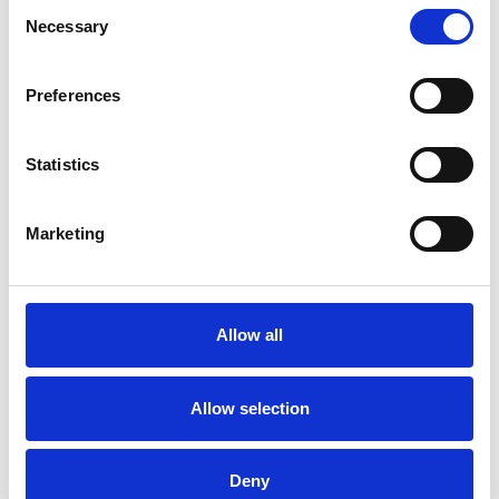
Consent
Necessary
Selection
Preferences
Statistics
Marketing
Allow all
Allow selection
GroundCover 2 x 18 m (36 kvm)
Deny
På fjernlager, 2-4 dages lev