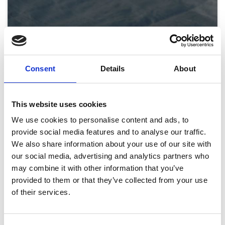
Consent
Details
About
This website uses cookies
We use cookies to personalise content and ads, to
provide social media features and to analyse our traffic.
We also share information about your use of our site with
our social media, advertising and analytics partners who
Isabella presenning Grey 270 x 700 cm
may combine it with other information that you’ve
provided to them or that they’ve collected from your use
På fjernlager, 2-4 dages lev
of their services.
Læg i kurv
393,00
DKK