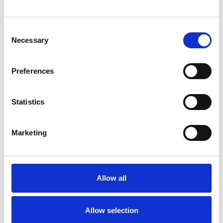
Consent
Necessary
Selection
Preferences
Toilet
Autocampere - tilbehør
Statistics
Marketing
Allow all
Rengøring og plejeartikler
Gas, vand og varme
Allow selection