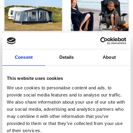
Telte, markiser og tilbehør
Campingmøbler
Consent
Details
About
This website uses cookies
We use cookies to personalise content and ads, to
provide social media features and to analyse our traffic.
We also share information about your use of our site with
Køkken og Husholdning
Grill
our social media, advertising and analytics partners who
may combine it with other information that you’ve
provided to them or that they’ve collected from your use
of their services.