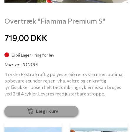
Overtræk "Fiamma Premium S"
719,00
DKK
Ej på Lager - ring for lev
Vare nr.: 910135
4 cyklerEkstra kraftig polyesterSikrer cyklerne en optimal
opbevarelseunder rejsen. vha. velcro og en kraftig
lynlåslukker posen helt tæt omkring cyklerne.Kan bruges
ved 2 til 4 cykler.Leveres med justerbare stroppe.
Læg I Kurv