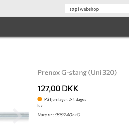
Prenox G-stang (Uni 320)
127,00
DKK
På fjernlager, 2-4 dages
lev
Vare nr.: 999240zzG
Next