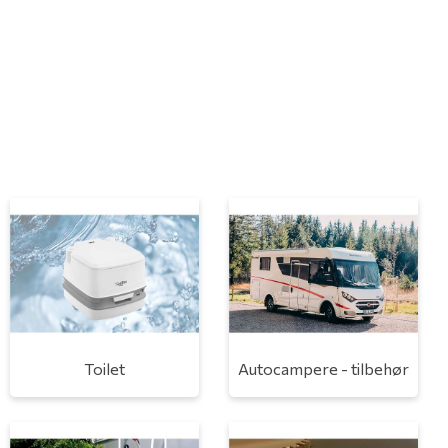
Toilet
Autocampere - tilbehør