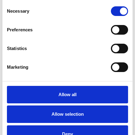
Consent
Necessary
Selection
Toilet
Autocampere - tilbehør
Preferences
Statistics
Marketing
Rengøring og plejeartikler
Gas, vand og varme
Allow all
Allow selection
Deny