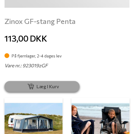
Zinox GF-stang Penta
113,00
DKK
På fjernlager, 2-4 dages lev
Vare nr.: 923019zGF
Læg I Kurv